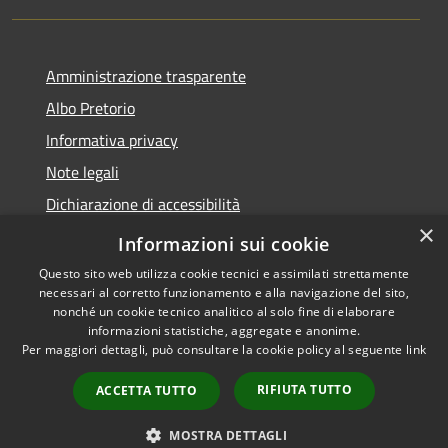
Amministrazione trasparente
Albo Pretorio
Informativa privacy
Note legali
Dichiarazione di accessibilità
×
Piano di miglioramento dei servizi
Informazioni sui cookie
Questo sito web utilizza cookie tecnici e assimilati strettamente
necessari al corretto funzionamento e alla navigazione del sito,
nonché un cookie tecnico analitico al solo fine di elaborare
informazioni statistiche, aggregate e anonime.
RSS
Copyright © 2026 • Comune di
Per maggiori dettagli, può consultare la cookie policy al seguente
link
Accessibilità
Sansepolcro • Powered by
Privacy
Municipium
Accesso
•
RIFIUTA TUTTO
ACCETTA TUTTO
Cookie
redazione
Mappa del sito
MOSTRA DETTAGLI