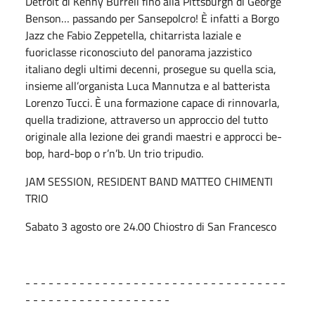
Detroit di Kenny Burrell fino alla Pittsburgh di George
Benson… passando per Sansepolcro! È infatti a Borgo
Jazz che Fabio Zeppetella, chitarrista laziale e
fuoriclasse riconosciuto del panorama jazzistico
italiano degli ultimi decenni, prosegue su quella scia,
insieme all’organista Luca Mannutza e al batterista
Lorenzo Tucci. È una formazione capace di rinnovarla,
quella tradizione, attraverso un approccio del tutto
originale alla lezione dei grandi maestri e approcci be-
bop, hard-bop o r’n’b. Un trio tripudio.
JAM SESSION, RESIDENT BAND MATTEO CHIMENTI
TRIO
Sabato 3 agosto ore 24.00 Chiostro di San Francesco
- - - - - - - - - - - - - - - - - - - - - - - - - - - - - - - - - -
- - - - - - - - - - - - - - - - - - -