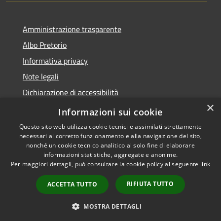
Amministrazione trasparente
Albo Pretorio
Informativa privacy
Note legali
Dichiarazione di accessibilità
×
Piano di miglioramento dei servizi
Informazioni sui cookie
Questo sito web utilizza cookie tecnici e assimilati strettamente
necessari al corretto funzionamento e alla navigazione del sito,
nonché un cookie tecnico analitico al solo fine di elaborare
informazioni statistiche, aggregate e anonime.
RSS
Copyright © 2026 • Comune di
Per maggiori dettagli, può consultare la cookie policy al seguente
link
Accessibilità
Sansepolcro • Powered by
Privacy
Municipium
Accesso
•
RIFIUTA TUTTO
ACCETTA TUTTO
Cookie
redazione
Mappa del sito
MOSTRA DETTAGLI