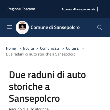
Salta al contenuto principale
|
Regione Toscana
Accesso all'area personale
Comune di Sansepolcro
Home
>
Novità
>
Comunicati
>
Cultura
>
Due raduni di auto storiche a Sansepolcro
Due raduni di auto
storiche a
Sansepolcro
Raduno di auto storiche