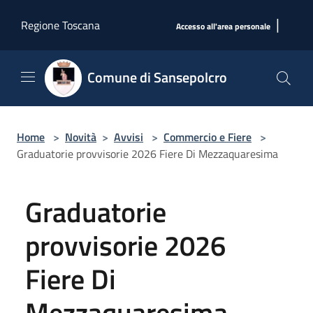
Salta al contenuto principale
|
Regione Toscana
Accesso all'area personale
Comune di Sansepolcro
Home
>
Novità
>
Avvisi
>
Commercio e Fiere
>
Graduatorie provvisorie 2026 Fiere Di Mezzaquaresima
Graduatorie
provvisorie 2026
Fiere Di
Mezzaquaresima