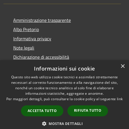
Amministrazione trasparente
Albo Pretorio
Informativa privacy
Note legali
Dichiarazione di accessibilità
×
Piano di miglioramento dei servizi
Informazioni sui cookie
Questo sito web utilizza cookie tecnici e assimilati strettamente
necessari al corretto funzionamento e alla navigazione del sito,
nonché un cookie tecnico analitico al solo fine di elaborare
informazioni statistiche, aggregate e anonime.
RSS
Copyright © 2026 • Comune di
Per maggiori dettagli, può consultare la cookie policy al seguente
link
Accessibilità
Sansepolcro • Powered by
Privacy
Municipium
Accesso
•
RIFIUTA TUTTO
ACCETTA TUTTO
Cookie
redazione
Mappa del sito
MOSTRA DETTAGLI