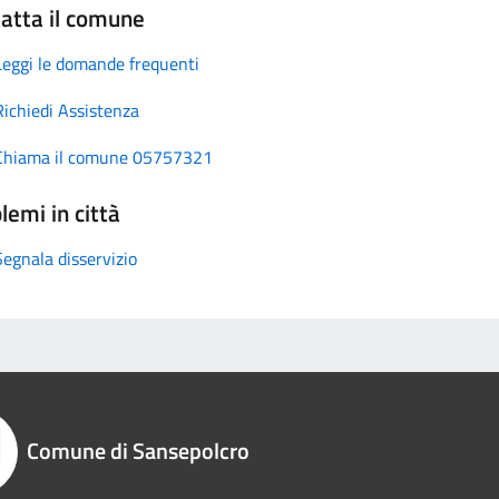
atta il comune
Leggi le domande frequenti
Richiedi Assistenza
Chiama il comune 05757321
lemi in città
Segnala disservizio
Comune di Sansepolcro