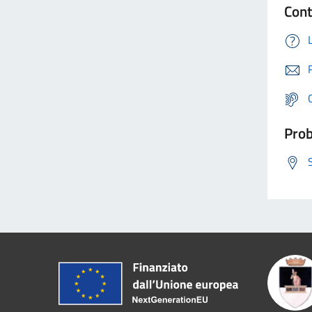
Cont
Prob