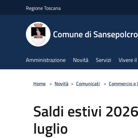
Salta al contenuto principale
Regione Toscana
Comune di Sansepolcro
Amministrazione
Novità
Servizi
Vivere 
Home
>
Novità
>
Comunicati
>
Commercio e 
Saldi estivi 202
luglio