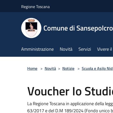
Salta al contenuto principale
Regione Toscana
Comune di Sansepolcro
Amministrazione
Novità
Servizi
Vivere 
Home
>
Novità
>
Notizie
>
Scuola e Asilo Ni
Voucher Io Stud
La Regione Toscana in applicazione della legg
63/2017 e del D.M 189/2024 (Fondo unico bors