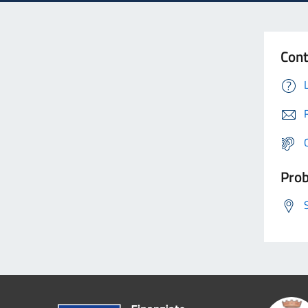
Cont
Prob