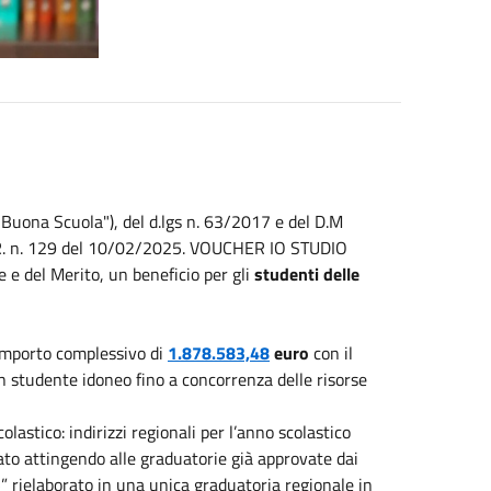
"Buona Scuola"), del d.lgs n. 63/2017 e del D.M
. n. 129 del
10/02/2025
. VOUCHER IO STUDIO
ne e del Merito, un beneficio per gli
studenti delle
’importo complessivo di
1.878.583,48
euro
con il
un studente idoneo fino a concorrenza delle risorse
astico: indirizzi regionali per l’anno scolastico
ato attingendo alle graduatorie già approvate dai
 rielaborato in una unica graduatoria regionale in