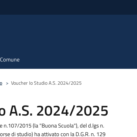
il Comune
do
>
Voucher Io Studio A.S. 2024/2025
io A.S. 2024/2025
e n.107/2015 (la "Buona Scuola"), del d.lgs n.
e di studio) ha attivato con la D.G.R. n. 129