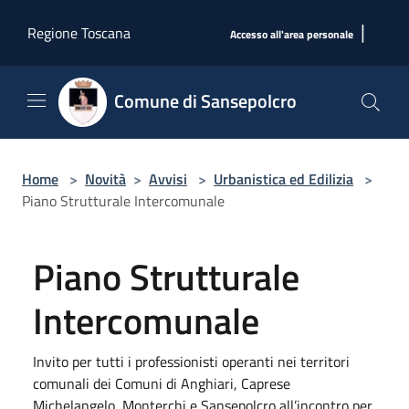
Salta al contenuto principale
|
Regione Toscana
Accesso all'area personale
Comune di Sansepolcro
Home
>
Novità
>
Avvisi
>
Urbanistica ed Edilizia
>
Piano Strutturale Intercomunale
Piano Strutturale
Intercomunale
Invito per tutti i professionisti operanti nei territori
comunali dei Comuni di Anghiari, Caprese
Michelangelo, Monterchi e Sansepolcro all’incontro per