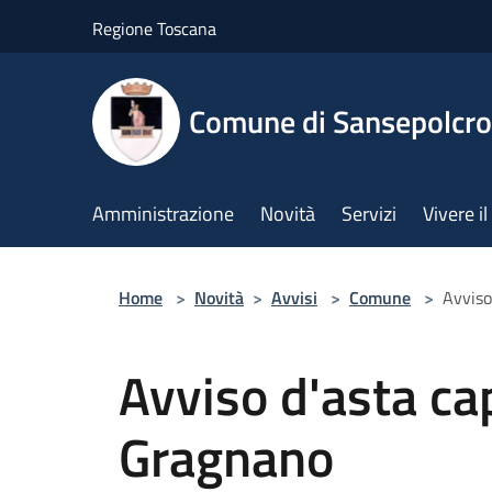
Salta al contenuto principale
Regione Toscana
Comune di Sansepolcro
Amministrazione
Novità
Servizi
Vivere 
Home
>
Novità
>
Avvisi
>
Comune
>
Avviso
Avviso d'asta cap
Gragnano