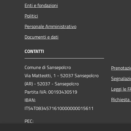
Enti e fondazioni
Politici
Personale Amministrativo
Documenti e dati
CONTATTI
Comune di Sansepolcro
Prenotaz
Via Matteotti, 1 - 52037 Sansepolcro
Segnalazi
(AR) - 52037 - Sansepolcro
Leggi le 
Partita IVA: 00193430519
Richiesta
IBAN:
IT54T0834571610000000015611
PEC:
comunesansepolcro@postacert.toscana.it