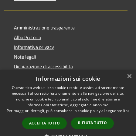
Amministrazione trasparente
Albo Pretorio
Informativa privacy
Note legali
Dichiarazione di accessibilità
×
Piano di miglioramento dei servizi
Informazioni sui cookie
Questo sito web utilizza cookie tecnici e assimilati strettamente
necessari al corretto funzionamento e alla navigazione del sito,
nonché un cookie tecnico analitico al solo fine di elaborare
informazioni statistiche, aggregate e anonime.
RSS
Copyright © 2026 • Comune di
Per maggiori dettagli, può consultare la cookie policy al seguente
link
Accessibilità
Sansepolcro • Powered by
Privacy
Municipium
Accesso
•
RIFIUTA TUTTO
ACCETTA TUTTO
Cookie
redazione