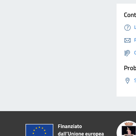
Cont
Prob