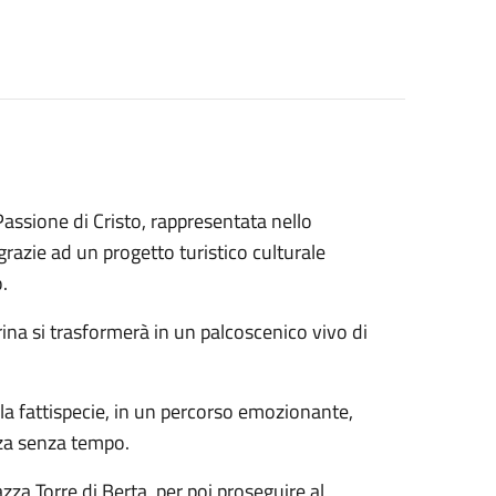
Passione di Cristo, rappresentata nello
razie ad un progetto turistico culturale
.
erina si trasformerà in un palcoscenico vivo di
ella fattispecie, in un percorso emozionante,
enza senza tempo.
azza Torre di Berta, per poi proseguire al