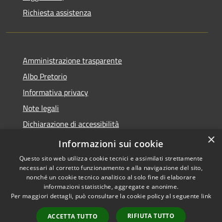
Richiesta assistenza
Amministrazione trasparente
Albo Pretorio
Informativa privacy
Note legali
Dichiarazione di accessibilità
×
Piano di miglioramento dei servizi
Informazioni sui cookie
Questo sito web utilizza cookie tecnici e assimilati strettamente
necessari al corretto funzionamento e alla navigazione del sito,
nonché un cookie tecnico analitico al solo fine di elaborare
informazioni statistiche, aggregate e anonime.
RSS
Copyright © 2026 • Comune di
Per maggiori dettagli, può consultare la cookie policy al seguente
link
Accessibilità
Sansepolcro • Powered by
Privacy
Municipium
Accesso
•
RIFIUTA TUTTO
ACCETTA TUTTO