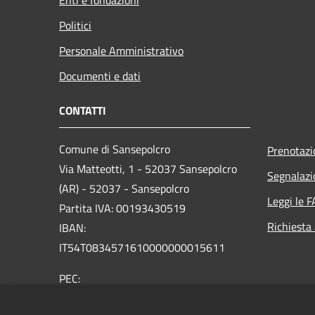
Politici
Personale Amministrativo
Documenti e dati
CONTATTI
Comune di Sansepolcro
Prenotaz
Via Matteotti, 1 - 52037 Sansepolcro
Segnalazi
(AR) - 52037 - Sansepolcro
Leggi le 
Partita IVA: 00193430519
Richiesta
IBAN:
IT54T0834571610000000015611
PEC:
comunesansepolcro@postacert.toscana.it