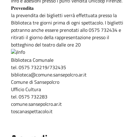
Info e adesioni presso i punti vendita Unicoop Firenze.
𝐏𝐫𝐞𝐯𝐞𝐧𝐝𝐢𝐭𝐚
la prevendita dei biglietti verrà effettuata presso la
Biblioteca tre giorni prima di ogni spettacolo. I biglietti
potranno anche essere prenotati allo 0575 732434 e
ritirati il giorno della rappresentazione presso il
botteghino del teatro dalle ore 20
Info
Biblioteca Comunale
tel. 0575 732219/732435
biblioteca@comune.sansepolcro.ar.it
Comune di Sansepolcro
Ufficio Cultura
tel. 0575 732283
comune.sansepolcro.ar.it
toscanaspettacolo.it