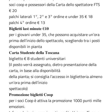
soci coop e possessori della Carta dello spettatore FTS
€ 20
palchi laterali 1°, 2° e 3° ordine e under 35 € 18
palchi 4° ordine € 13
𝐁𝐢𝐠𝐥𝐢𝐞𝐭𝐭𝐢 𝐥𝐚𝐬𝐭 𝐦𝐢𝐧𝐮𝐭𝐞 €𝟏𝟎
per i giovani under 35, che possono acquistare un’ora
prima dell’inizio dello spettacolo, scegliendo tra i posti
disponibili in pianta
𝐂𝐚𝐫𝐭𝐚 𝐒𝐭𝐮𝐝𝐞𝐧𝐭𝐞 𝐝𝐞𝐥𝐥𝐚 𝐓𝐨𝐬𝐜𝐚𝐧𝐚
biglietto € 8 studenti universitari
(il posto verrà assegnato, dietro presentazione della
carta, in base alla disponibilità
della pianta; si consiglia l’accesso in biglietteria almeno
un’ora prima dell’inizio
spettacolo)
𝐏𝐫𝐨𝐦𝐨𝐳𝐢𝐨𝐧𝐞 𝐛𝐢𝐠𝐥𝐢𝐞𝐭𝐭𝐢 𝐂𝐨𝐨𝐩
per i soci Coop è attiva la promozione 1000 punti mille
emozioni.