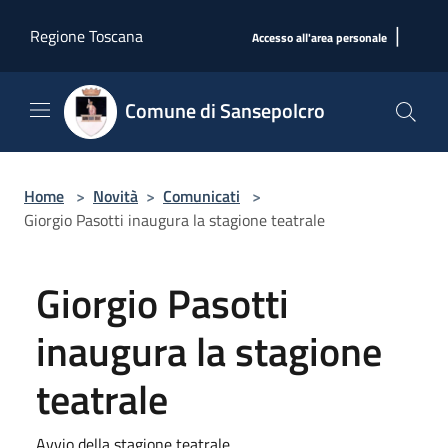
Salta al contenuto principale
|
Regione Toscana
Accesso all'area personale
Comune di Sansepolcro
Home
>
Novità
>
Comunicati
>
Giorgio Pasotti inaugura la stagione teatrale
Giorgio Pasotti
inaugura la stagione
teatrale
Avvio della stagione teatrale