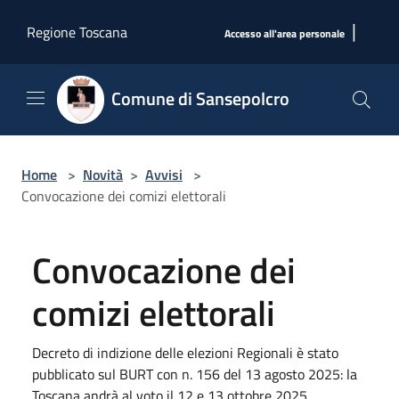
Salta al contenuto principale
|
Regione Toscana
Accesso all'area personale
Comune di Sansepolcro
Home
>
Novità
>
Avvisi
>
Convocazione dei comizi elettorali
Convocazione dei
comizi elettorali
Decreto di indizione delle elezioni Regionali è stato
pubblicato sul BURT con n. 156 del 13 agosto 2025: la
Toscana andrà al voto il 12 e 13 ottobre 2025