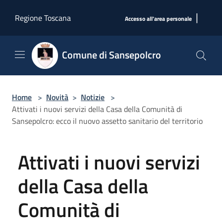
Salta al contenuto principale
|
Regione Toscana
Accesso all'area personale
Comune di Sansepolcro
Home
>
Novità
>
Notizie
>
Attivati i nuovi servizi della Casa della Comunità di
Sansepolcro: ecco il nuovo assetto sanitario del territorio
Attivati i nuovi servizi
della Casa della
Comunità di