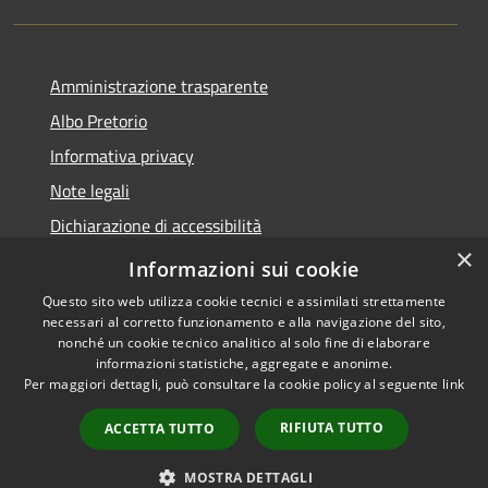
Amministrazione trasparente
Albo Pretorio
Informativa privacy
Note legali
Dichiarazione di accessibilità
×
Piano di miglioramento dei servizi
Informazioni sui cookie
Questo sito web utilizza cookie tecnici e assimilati strettamente
necessari al corretto funzionamento e alla navigazione del sito,
nonché un cookie tecnico analitico al solo fine di elaborare
informazioni statistiche, aggregate e anonime.
RSS
Copyright © 2026 • Comune di
Per maggiori dettagli, può consultare la cookie policy al seguente
link
Accessibilità
Sansepolcro • Powered by
Privacy
Municipium
Accesso
•
RIFIUTA TUTTO
ACCETTA TUTTO
Cookie
redazione
Mappa del sito
MOSTRA DETTAGLI