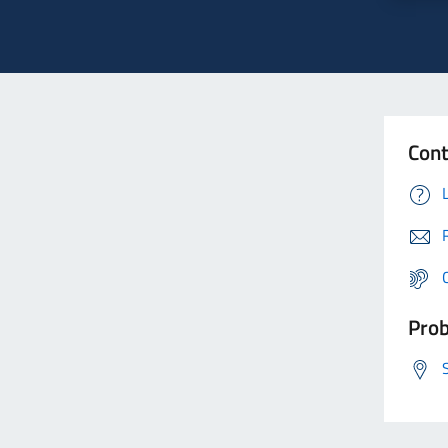
Cont
Prob