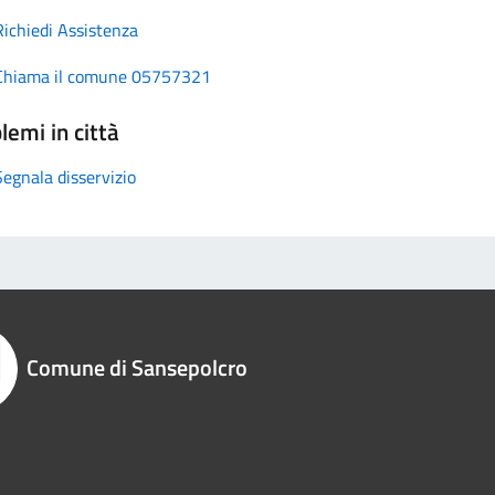
Richiedi Assistenza
Chiama il comune 05757321
lemi in città
Segnala disservizio
Comune di Sansepolcro