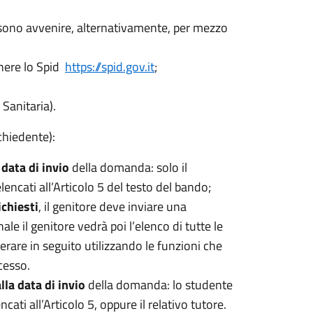
ono avvenire, alternativamente, per mezzo
enere lo Spid
https://spid.gov.it
;
 Sanitaria).
chiedente):
data di invio
della domanda: solo il
encati all’Articolo 5 del testo del bando;
ichiesti
, il genitore deve inviare una
le il genitore vedrà poi l’elenco di tutte le
are in seguito utilizzando le funzioni che
cesso.
la data di invio
della domanda: lo studente
ti all’Articolo 5, oppure il relativo tutore.