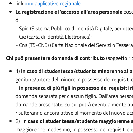
link
>>> applicativo regionale
La registrazione e l’accesso all’area personale
poss
di:
- Spid (Sistema Pubblico di Identità Digitale, per ott
- Cie (carta di Identità Elettronica);
- Cns (TS-CNS) (Carta Nazionale dei Servizi o Tessera
Chi può presentare domanda di contributo
(soggetto ri
1)
in caso di studentessa/studente minorenne alla 
genitore/tutore del minore in possesso dei requisiti el
-
in presenza di più figli in possesso dei requisiti r
domanda separata per ciascun figlio. Dall’area persona
domande presentate, su cui potrà eventualmente oper
risulteranno ancora attive al momento del nuovo ac
2)
in caso di studentessa/studente maggiorenne al
maggiorenne medesimo, in possesso dei requisiti elenca