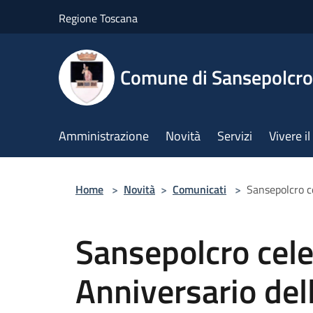
Salta al contenuto principale
Regione Toscana
Comune di Sansepolcro
Amministrazione
Novità
Servizi
Vivere 
Home
>
Novità
>
Comunicati
>
Sansepolcro c
Sansepolcro cele
Anniversario del