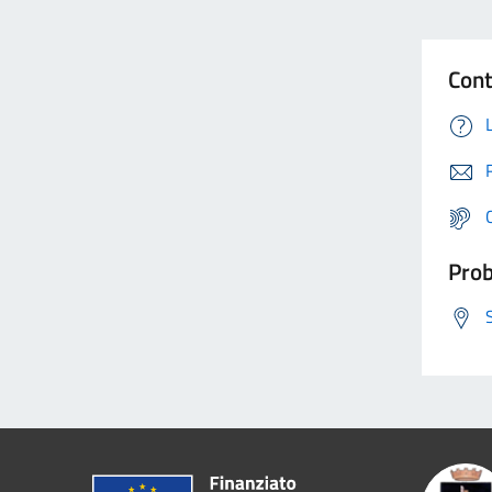
Cont
Prob