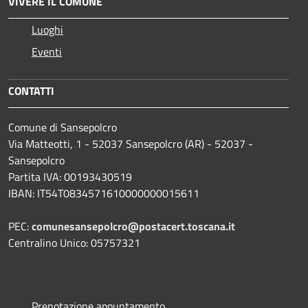
VIVERE IL COMUNE
Luoghi
Eventi
CONTATTI
Comune di Sansepolcro
Via Matteotti, 1 - 52037 Sansepolcro (AR) - 52037 -
Sansepolcro
Partita IVA: 00193430519
IBAN: IT54T0834571610000000015611
PEC:
comunesansepolcro@postacert.toscana.it
Centralino Unico: 05757321
Prenotazione appuntamento