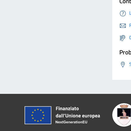
Cont
Prob