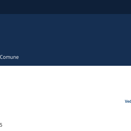
il Comune
Ved
55