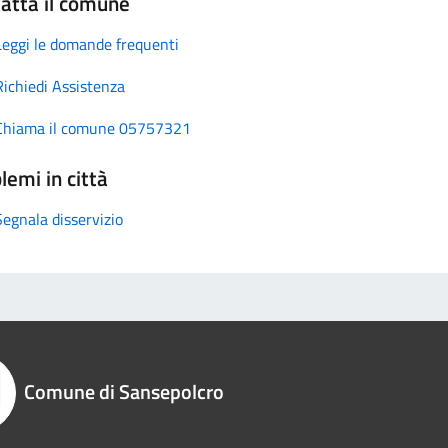
atta il comune
Leggi le domande frequenti
Richiedi Assistenza
Chiama il comune 05757321
lemi in città
Segnala disservizio
Comune di Sansepolcro