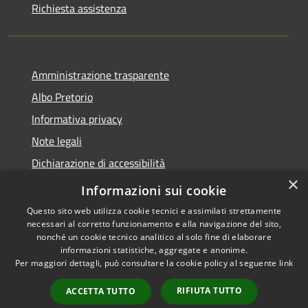
Richiesta assistenza
Amministrazione trasparente
Albo Pretorio
Informativa privacy
Note legali
Dichiarazione di accessibilità
×
Piano di miglioramento dei servizi
Informazioni sui cookie
Questo sito web utilizza cookie tecnici e assimilati strettamente
necessari al corretto funzionamento e alla navigazione del sito,
nonché un cookie tecnico analitico al solo fine di elaborare
informazioni statistiche, aggregate e anonime.
RSS
Copyright © 2026 • Comune di
Per maggiori dettagli, può consultare la cookie policy al seguente
link
Accessibilità
Sansepolcro • Powered by
Privacy
Municipium
Accesso
•
RIFIUTA TUTTO
ACCETTA TUTTO
Cookie
redazione