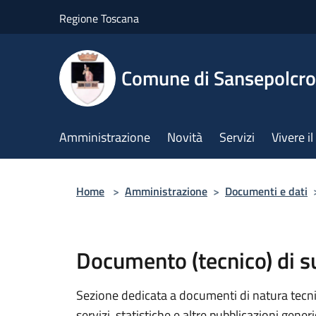
Salta al contenuto principale
Regione Toscana
Comune di Sansepolcro
Amministrazione
Novità
Servizi
Vivere 
Home
>
Amministrazione
>
Documenti e dati
Documento (tecnico) di 
Sezione dedicata a documenti di natura tecnica
servizi, statistiche e altre pubblicazioni gener