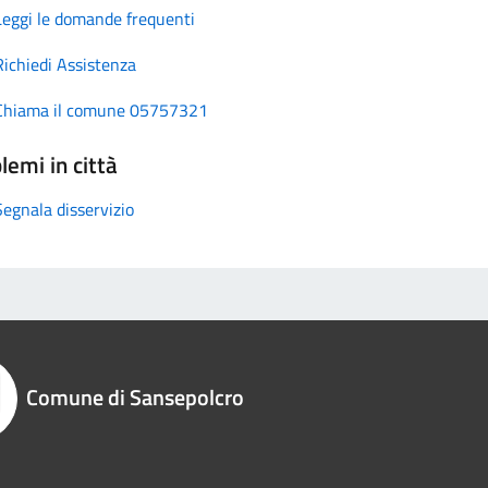
Leggi le domande frequenti
Richiedi Assistenza
Chiama il comune 05757321
lemi in città
Segnala disservizio
Comune di Sansepolcro