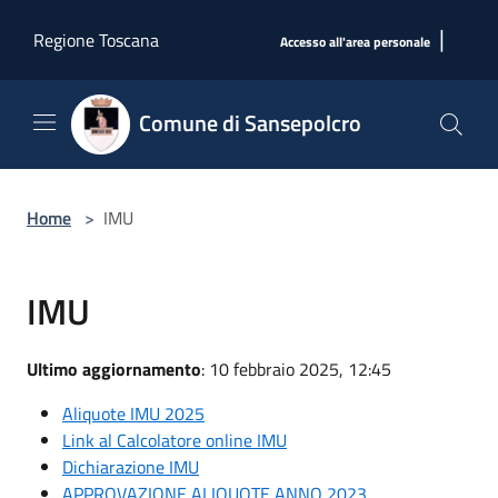
Salta al contenuto principale
|
Regione Toscana
Accesso all'area personale
Comune di Sansepolcro
Home
>
IMU
IMU
Ultimo aggiornamento
: 10 febbraio 2025, 12:45
Aliquote IMU 2025
Link al Calcolatore online IMU
Dichiarazione IMU
APPROVAZIONE ALIQUOTE ANNO 2023