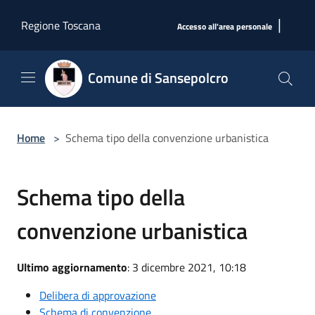
Salta al contenuto principale
|
Regione Toscana
Accesso all'area personale
Comune di Sansepolcro
Home
>
Schema tipo della convenzione urbanistica
Schema tipo della
convenzione urbanistica
Ultimo aggiornamento
: 3 dicembre 2021, 10:18
Delibera di approvazione
Schema di convenzione