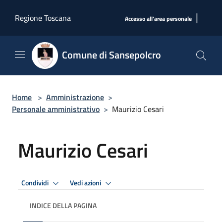
Salta al contenuto principale
|
Regione Toscana
Accesso all'area personale
Comune di Sansepolcro
Home
>
Amministrazione
>
Personale amministrativo
>
Maurizio Cesari
Maurizio Cesari
Condividi
Vedi azioni
INDICE DELLA PAGINA