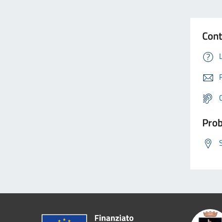
Cont
Prob