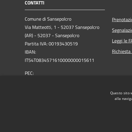
CONTATTI
Comune di Sansepolcro
Prenotaz
Via Matteotti, 1 - 52037 Sansepolcro
Segnalazi
(AR) - 52037 - Sansepolcro
Leggi le 
Partita IVA: 00193430519
Richiesta
IBAN:
IT54T0834571610000000015611
PEC:
comunesansepolcro@postacert.toscana.it
Centralino Unico: 05757321
Questo sito 
alla navig
RSS
Accessibilità
Privacy
Cookie
Mappa de