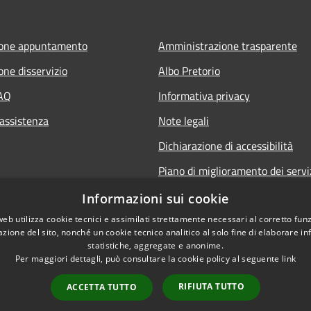
ione appuntamento
Amministrazione trasparente
one disservizio
Albo Pretorio
FAQ
Informativa privacy
 assistenza
Note legali
Dichiarazione di accessibilità
Piano di miglioramento dei servi
Informazioni sui cookie
web utilizza cookie tecnici e assimilati strettamente necessari al corretto fu
azione del sito, nonché un cookie tecnico analitico al solo fine di elaborare i
statistiche, aggregate e anonime.
Per maggiori dettagli, può consultare la cookie policy al seguente
link
RIFIUTA TUTTO
ACCETTA TUTTO
l sito
Copyright © 2026 • Co