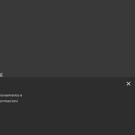
zi
×
nzionamento e
nformazioni
Municipium
Accesso
mune di Sansepolcro • Powered by
•