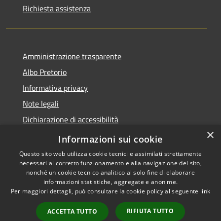
Richiesta assistenza
Amministrazione trasparente
Albo Pretorio
Informativa privacy
Note legali
Dichiarazione di accessibilità
×
Piano di miglioramento dei servizi
Informazioni sui cookie
Questo sito web utilizza cookie tecnici e assimilati strettamente
necessari al corretto funzionamento e alla navigazione del sito,
nonché un cookie tecnico analitico al solo fine di elaborare
informazioni statistiche, aggregate e anonime.
RSS
Copyright © 2026 • Comune di
Per maggiori dettagli, può consultare la cookie policy al seguente
link
Accessibilità
Sansepolcro • Powered by
Privacy
Municipium
Accesso
•
RIFIUTA TUTTO
ACCETTA TUTTO
Cookie