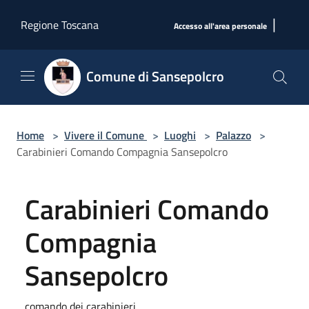
Salta al contenuto principale
|
Regione Toscana
Accesso all'area personale
Comune di Sansepolcro
Home
>
Vivere il Comune
>
Luoghi
>
Palazzo
>
Carabinieri Comando Compagnia Sansepolcro
Carabinieri Comando
Compagnia
Sansepolcro
comando dei carabinieri