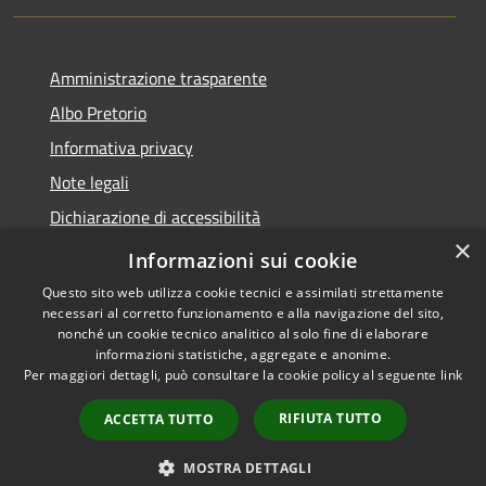
Amministrazione trasparente
Albo Pretorio
Informativa privacy
Note legali
Dichiarazione di accessibilità
×
Piano di miglioramento dei servizi
Informazioni sui cookie
Questo sito web utilizza cookie tecnici e assimilati strettamente
necessari al corretto funzionamento e alla navigazione del sito,
nonché un cookie tecnico analitico al solo fine di elaborare
informazioni statistiche, aggregate e anonime.
RSS
Copyright © 2026 • Comune di
Per maggiori dettagli, può consultare la cookie policy al seguente
link
Accessibilità
Sansepolcro • Powered by
Privacy
Municipium
Accesso
•
RIFIUTA TUTTO
ACCETTA TUTTO
Cookie
redazione
Mappa del sito
MOSTRA DETTAGLI