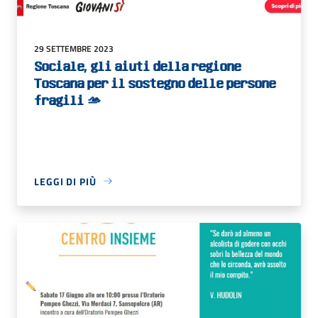
29 SETTEMBRE 2023
𝐒𝐨𝐜𝐢𝐚𝐥𝐞, 𝐠𝐥𝐢 𝐚𝐢𝐮𝐭𝐢 𝐝𝐞𝐥𝐥𝐚 𝐫𝐞𝐠𝐢𝐨𝐧𝐞
𝐓𝐨𝐬𝐜𝐚𝐧𝐚 𝐩𝐞𝐫 𝐢𝐥 𝐬𝐨𝐬𝐭𝐞𝐠𝐧𝐨 𝐝𝐞𝐥𝐥𝐞 𝐩𝐞𝐫𝐬𝐨𝐧𝐞
𝐟𝐫𝐚𝐠𝐢𝐥𝐢 🫴
LEGGI DI PIÙ