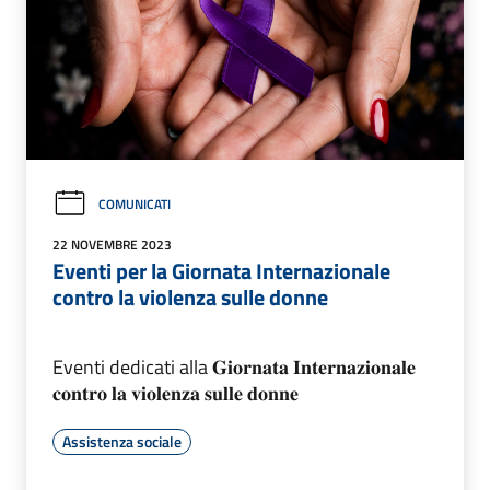
COMUNICATI
22 NOVEMBRE 2023
Eventi per la Giornata Internazionale
contro la violenza sulle donne
Eventi dedicati alla 𝐆𝐢𝐨𝐫𝐧𝐚𝐭𝐚 𝐈𝐧𝐭𝐞𝐫𝐧𝐚𝐳𝐢𝐨𝐧𝐚𝐥𝐞
𝐜𝐨𝐧𝐭𝐫𝐨 𝐥𝐚 𝐯𝐢𝐨𝐥𝐞𝐧𝐳𝐚 𝐬𝐮𝐥𝐥𝐞 𝐝𝐨𝐧𝐧𝐞
Assistenza sociale