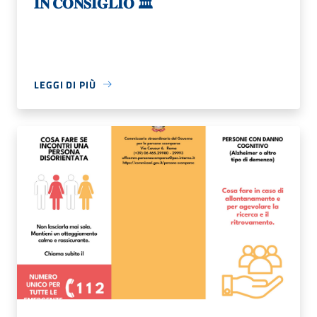
𝐈𝐍 𝐂𝐎𝐍𝐒𝐈𝐆𝐋𝐈𝐎 🏛
LEGGI DI PIÙ