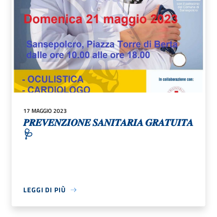
17 MAGGIO 2023
𝑷𝑹𝑬𝑽𝑬𝑵𝒁𝑰𝑶𝑵𝑬 𝑺𝑨𝑵𝑰𝑻𝑨𝑹𝑰𝑨 𝑮𝑹𝑨𝑻𝑼𝑰𝑻𝑨
🩺
LEGGI DI PIÙ