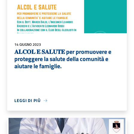
14 GIUGNO 2023
𝐀𝐋𝐂𝐎𝐋 𝐄 𝐒𝐀𝐋𝐔𝐓𝐄 per promuovere e
proteggere la salute della comunità e
aiutare le famiglie.
LEGGI DI PIÙ