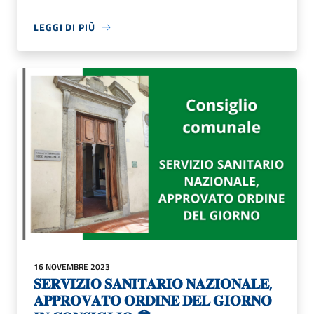
LEGGI DI PIÙ
16 NOVEMBRE 2023
𝐒𝐄𝐑𝐕𝐈𝐙𝐈𝐎 𝐒𝐀𝐍𝐈𝐓𝐀𝐑𝐈𝐎 𝐍𝐀𝐙𝐈𝐎𝐍𝐀𝐋𝐄,
𝐀𝐏𝐏𝐑𝐎𝐕𝐀𝐓𝐎 𝐎𝐑𝐃𝐈𝐍𝐄 𝐃𝐄𝐋 𝐆𝐈𝐎𝐑𝐍𝐎