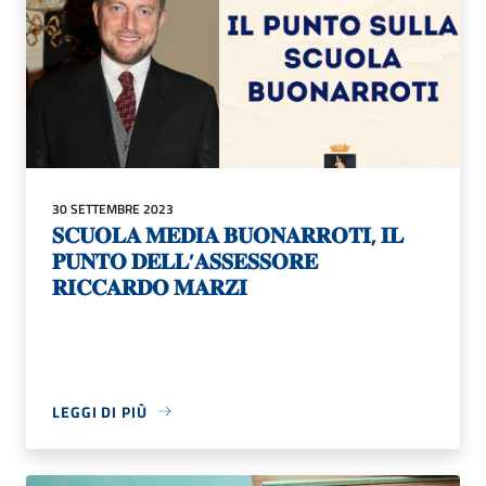
30 SETTEMBRE 2023
𝐒𝐂𝐔𝐎𝐋𝐀 𝐌𝐄𝐃𝐈𝐀 𝐁𝐔𝐎𝐍𝐀𝐑𝐑𝐎𝐓𝐈, 𝐈𝐋
𝐏𝐔𝐍𝐓𝐎 𝐃𝐄𝐋𝐋’𝐀𝐒𝐒𝐄𝐒𝐒𝐎𝐑𝐄
𝐑𝐈𝐂𝐂𝐀𝐑𝐃𝐎 𝐌𝐀𝐑𝐙𝐈
LEGGI DI PIÙ