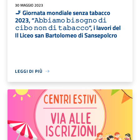
30 MAGGIO 2023
🚬 Giornata mondiale senza tabacco
2023, “𝙰𝚋𝚋𝚒𝚊𝚖𝚘 𝚋𝚒𝚜𝚘𝚐𝚗𝚘 𝚍𝚒
𝚌𝚒𝚋𝚘 𝚗𝚘𝚗 𝚍𝚒 𝚝𝚊𝚋𝚊𝚌𝚌𝚘”, i lavori del
Il Liceo san Bartolomeo di Sansepolcro
LEGGI DI PIÙ