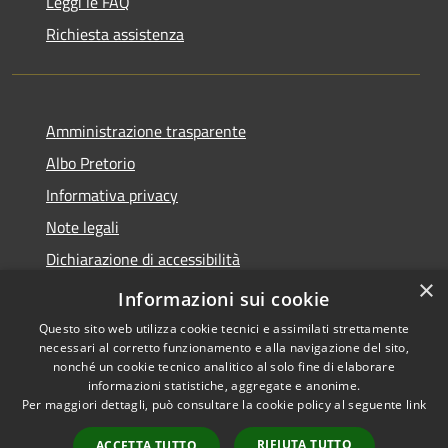
Leggi le FAQ
Richiesta assistenza
Amministrazione trasparente
Albo Pretorio
Informativa privacy
Note legali
Dichiarazione di accessibilità
×
Piano di miglioramento dei servizi
Informazioni sui cookie
Questo sito web utilizza cookie tecnici e assimilati strettamente
necessari al corretto funzionamento e alla navigazione del sito,
nonché un cookie tecnico analitico al solo fine di elaborare
informazioni statistiche, aggregate e anonime.
RSS
Copyright © 2026 • Comune di
Per maggiori dettagli, può consultare la cookie policy al seguente
link
Accessibilità
Sansepolcro • Powered by
Privacy
Municipium
Accesso
•
RIFIUTA TUTTO
ACCETTA TUTTO