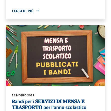
LEGGI DI PIÙ
31 MAGGIO 2023
Bandi per i 𝐒𝐄𝐑𝐕𝐈𝐙𝐈 𝐃𝐈 𝐌𝐄𝐍𝐒𝐀 𝐄
𝐓𝐑𝐀𝐒𝐏𝐎𝐑𝐓𝐎 per l'anno scolastico