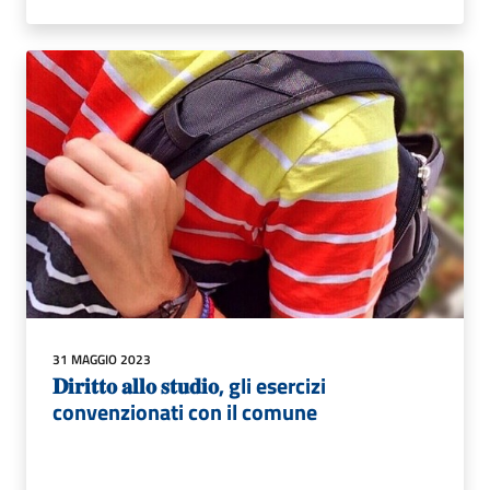
31 MAGGIO 2023
𝐃𝐢𝐫𝐢𝐭𝐭𝐨 𝐚𝐥𝐥𝐨 𝐬𝐭𝐮𝐝𝐢𝐨, gli esercizi
convenzionati con il comune