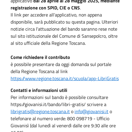
applicativo
dal 28
aprile
al
28 maggio 2025
, mediante
registrazione con SPID, CIE o CNS
.
Il link per accedere all'applicativo, non appena
disponibile, sarà pubblicato su questa pagina. Ulteriori
notizie circa l'attuazione del bando saranno rese note
sul sito istituzionale del Comune di Sansepolcro, oltre
al sito ufficiale della Regione Toscana.
Come richiedere il contributo
è possibile presentare da oggi domanda sul portale
della Regione Toscana al link
https://www.regione.toscana.it/scuola/app-LibriGratis
Contatti e informazioni utili
Per informazioni sul bando è possibile consultare
https://giovanisi.it/bando/libri-gratis/ scrivere a
librigratis@regione.toscana.it
o
info@giovanisi.it
o
telefonare al numero verde: 800 098719 - Ufficio
Giovanisì (dal lunedì al venerdì dalle ore 9:30 alle ore