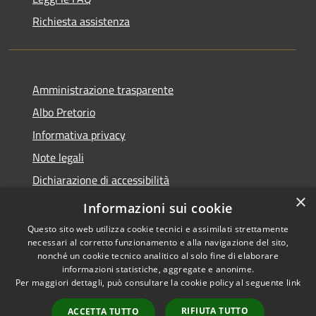
Richiesta assistenza
Amministrazione trasparente
Albo Pretorio
Informativa privacy
Note legali
Dichiarazione di accessibilità
×
Piano di miglioramento dei servizi
Informazioni sui cookie
Questo sito web utilizza cookie tecnici e assimilati strettamente
necessari al corretto funzionamento e alla navigazione del sito,
nonché un cookie tecnico analitico al solo fine di elaborare
informazioni statistiche, aggregate e anonime.
RSS
Copyright © 2026 • Comune di
Per maggiori dettagli, può consultare la cookie policy al seguente
link
Accessibilità
Sansepolcro • Powered by
Privacy
Municipium
Accesso
•
RIFIUTA TUTTO
ACCETTA TUTTO