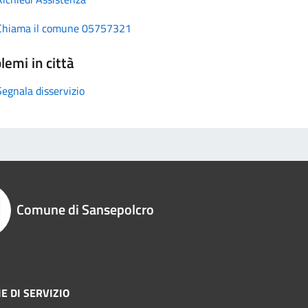
Chiama il comune 05757321
lemi in città
Segnala disservizio
Comune di Sansepolcro
E DI SERVIZIO