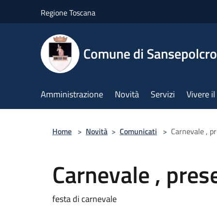
Salta al contenuto principale
Regione Toscana
Comune di Sansepolcro
Amministrazione
Novità
Servizi
Vivere 
Home
>
Novità
>
Comunicati
>
Carnevale , pr
Carnevale , pres
festa di carnevale