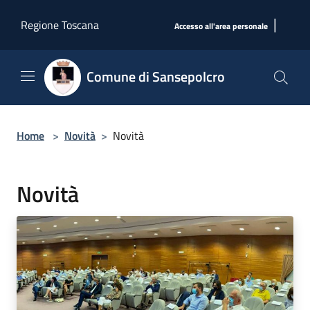
Salta al contenuto principale
|
Regione Toscana
Accesso all'area personale
Comune di Sansepolcro
Home
>
Novità
>
Novità
Novità