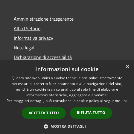
Amministrazione trasparente
Albo Pretorio
Informativa privacy
Note legali
Dichiarazione di accessibilità
×
Piano di miglioramento dei servizi
Informazioni sui cookie
Questo sito web utilizza cookie tecnici e assimilati strettamente
necessari al corretto funzionamento e alla navigazione del sito,
nonché un cookie tecnico analitico al solo fine di elaborare
informazioni statistiche, aggregate e anonime.
RSS
Copyright © 2026 • Comune di
Per maggiori dettagli, può consultare la cookie policy al seguente
link
Accessibilità
Sansepolcro • Powered by
Privacy
Municipium
Accesso
•
RIFIUTA TUTTO
ACCETTA TUTTO
Cookie
redazione
Mappa del sito
MOSTRA DETTAGLI